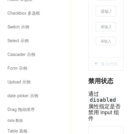
Checkbox 多选框
Switch 示例
Select 示例
Cascader 示例
显示代码
Form 示例
禁用状态
Upload 示例
import
 { 
BeInput
 }
通过
let
 value = 
''
date-picker 示例
disabled
属性指定是否
Drag 拖动排序
禁用 input 组
<
BeInput
bind:valu
件
data 数据
<
BeInput
bind:valu
<
BeInput
bind:valu
Table 表格