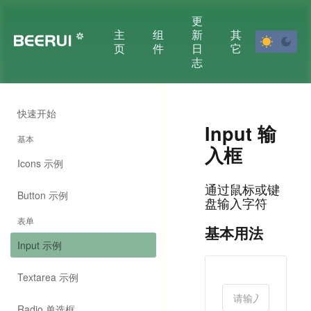
更
主
组
新
其
页
件
日
它
志
快速开始
Input 输
基本
入框
Icons 示例
通过鼠标或键
Button 示例
盘输入字符
表单
基本用法
Input 示例
Textarea 示例
Radio 单选框